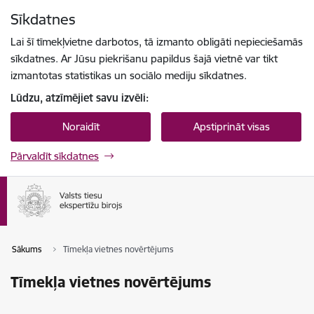
Pāriet uz lapas saturu
Sīkdatnes
Spied
lai meklētu
Enter
Lai šī tīmekļvietne darbotos, tā izmanto obligāti nepieciešamās
sīkdatnes. Ar Jūsu piekrišanu papildus šajā vietnē var tikt
izmantotas statistikas un sociālo mediju sīkdatnes.
Lūdzu, atzīmējiet savu izvēli:
Noraidīt
Apstiprināt visas
Pārvaldīt sīkdatnes
Sākums
Tīmekļa vietnes novērtējums
Tīmekļa vietnes novērtējums