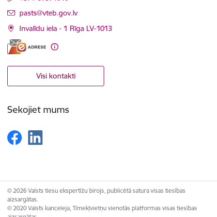
E-pasts:
pasts@vteb.gov.lv
Invalīdu iela - 1 Rīga LV-1013
Visi kontakti
Sekojiet mums
© 2026 Valsts tiesu ekspertīžu birojs, publicētā satura visas tiesības
aizsargātas.
© 2020 Valsts kanceleja, Tīmekļvietņu vienotās platformas visas tiesības
aizsargātas.