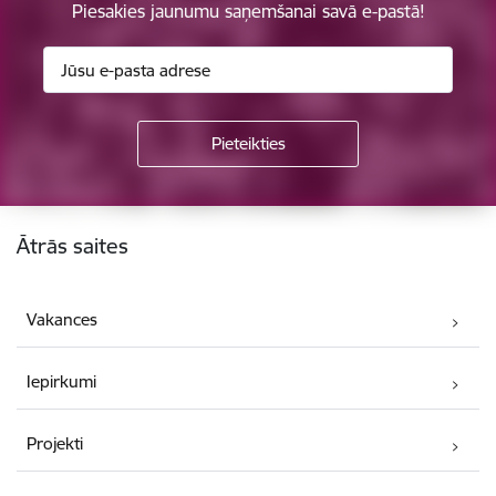
Piesakies jaunumu saņemšanai savā e-pastā!
Kājene
Ātrās saites
Vakances
Iepirkumi
Projekti