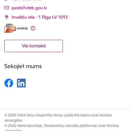
E-pasts:
pasts@vteb.gov.lv
Invalīdu iela - 1 Rīga LV-1013
Visi kontakti
Sekojiet mums
© 2026 Valsts tiesu ekspertīžu birojs, publicētā satura visas tiesības
aizsargātas.
© 2020 Valsts kanceleja, Tīmekļvietņu vienotās platformas visas tiesības
aizsargātas.