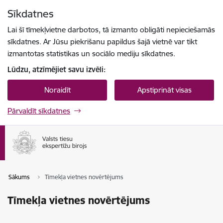
Pāriet uz lapas saturu
Sīkdatnes
Spied
lai meklētu
Enter
Lai šī tīmekļvietne darbotos, tā izmanto obligāti nepieciešamās
sīkdatnes. Ar Jūsu piekrišanu papildus šajā vietnē var tikt
izmantotas statistikas un sociālo mediju sīkdatnes.
Lūdzu, atzīmējiet savu izvēli:
Noraidīt
Apstiprināt visas
Pārvaldīt sīkdatnes
Sākums
Tīmekļa vietnes novērtējums
Tīmekļa vietnes novērtējums