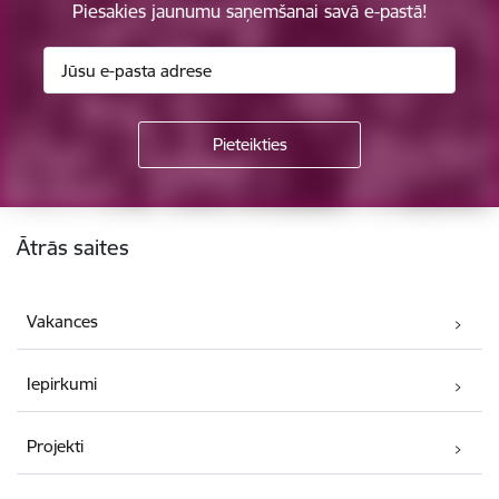
Piesakies jaunumu saņemšanai savā e-pastā!
Kājene
Ātrās saites
Vakances
Iepirkumi
Projekti