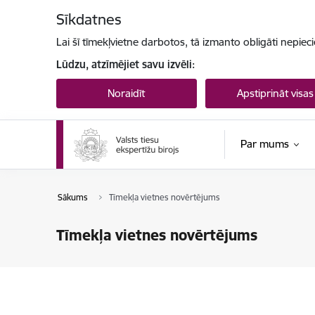
Pāriet uz lapas saturu
Sīkdatnes
Lai šī tīmekļvietne darbotos, tā izmanto obligāti nepiec
Lūdzu, atzīmējiet savu izvēli:
Noraidīt
Apstiprināt visas
Par mums
Sākums
Tīmekļa vietnes novērtējums
Tīmekļa vietnes novērtējums