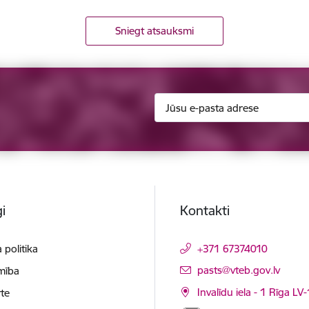
Sniegt atsauksmi
i
Kontakti
 politika
+371 67374010
E-pasts:
pasts@vteb.gov.lv
mība
Invalīdu iela - 1 Rīga LV
te