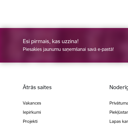
Esi pirmais, kas uzzina!
Piesakies jaunumu saņemšanai savā e-pastā!
Kājene
Ātrās saites
Noderīg
Vakances
Privātuma
Iepirkumi
Piekļūsta
Projekti
Lapas kar