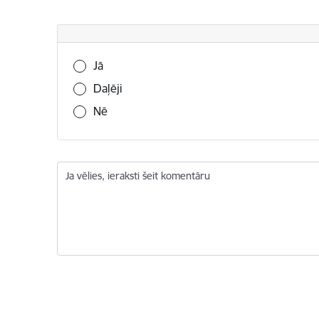
Vai šī informācija bija noderīga?
Jā
Daļēji
Nē
Ja vēlies, ieraksti šeit komentāru