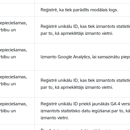
Reģistrē, ka tiek parādīts modālais logs.
nepieciešamas,
Reģistrē unikālu ID, kas tiek izmantots statist
arbību un
par to, kā apmeklētājs izmanto vietni.
nepieciešamas,
arbību un
Izmanto Google Analytics, lai samazinātu piep
nepieciešamas,
Reģistrē unikālu ID, kas tiek izmantots statist
arbību un
par to, kā apmeklētājs izmanto vietni.
nepieciešamas,
Reģistrē unikālu ID priekš jaunākās GA 4 versij
arbību un
izmantots statistisko datu iegūšanai par to, k
izmanto vietni.