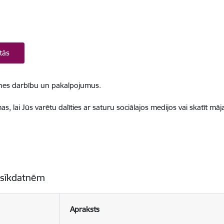
tās
ietnes darbību un pakalpojumus.
, lai Jūs varētu dalīties ar saturu sociālajos medijos vai skatīt mā
 sīkdatnēm
Apraksts