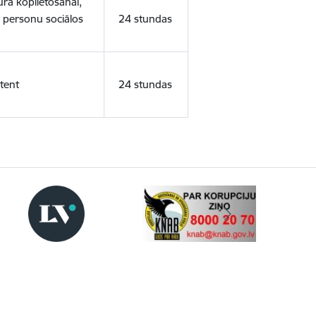
ura koplietošanai,
o personu sociālos
24 stundas
tent
24 stundas