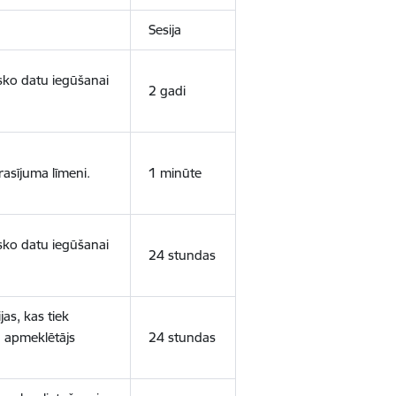
Sesija
isko datu iegūšanai
2 gadi
rasījuma līmeni.
1 minūte
isko datu iegūšanai
24 stundas
as, kas tiek
ā apmeklētājs
24 stundas