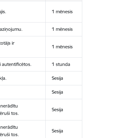
jis.
1 mēnesis
 paziņojumu.
1 mēnesis
otājs ir
1 mēnesis
 autentificētos.
1 stunda
kļa.
Sesija
Sesija
 nerādītu
Sesija
ēruši tos.
 nerādītu
Sesija
ēruši tos.