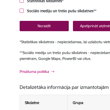
Statistikas sīkdatnes
*
Sociālo mediju un trešo pušu sīkdatnes
**
Noraidīt
Apstiprināt atzīmē
*
Statistikas sīkdatnes - nepieciešamas, lai uzlabotu v
**
Sociālo mediju un trešo pušu sīkdatnes - nepieciešamas
piemēram, Google Maps, PowerBI vai citus.
Privātuma politika
Detalizētāka informācija par izmantotajām
Sīkdatne
Grupa