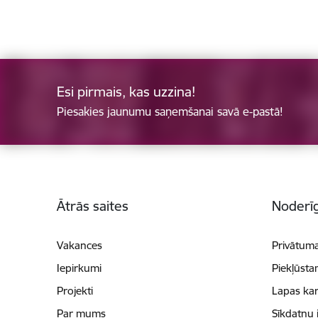
Esi pirmais, kas uzzina!
Piesakies jaunumu saņemšanai savā e-pastā!
Kājene
Ātrās saites
Noderīg
Vakances
Privātuma
Iepirkumi
Piekļūsta
Projekti
Lapas kar
Par mums
Sīkdatņu 