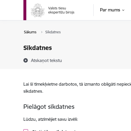
Pāriet uz lapas saturu
Par mums
Sākums
Sīkdatnes
Sīkdatnes
Atskaņot tekstu
Lai šī tīmekļvietne darbotos, tā izmanto obligāti nepiec
sīkdatnes.
Pielāgot sīkdatnes
Lūdzu, atzīmējiet savu izvēli: