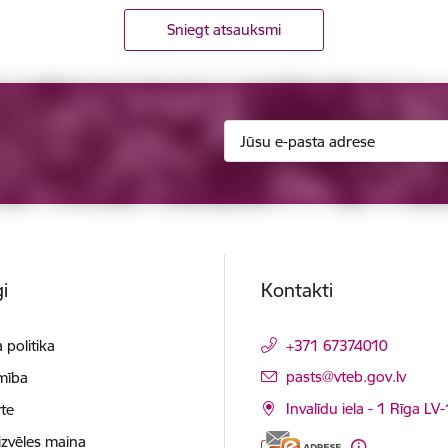
Sniegt atsauksmi
i
Kontakti
 politika
+371 67374010
E-pasts:
pasts@vteb.gov.lv
mība
Invalīdu iela - 1 Rīga LV
te
izvēles maiņa