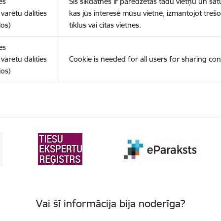
es
Šīs sīkdatnes ir paredzētas tādu vietņu un sat
varētu dalīties
kas jūs interesē mūsu vietnē, izmantojot treš
los)
tīklus vai citas vietnes.
es
varētu dalīties
Cookie is needed for all users for sharing con
los)
Vai šī informācija bija noderīga?