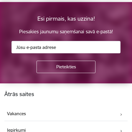
Esi pirmais, kas uzzina!
Piesakies jaunumu saņemšanai savā e-pastā!
Kājene
Ātrās saites
Vakances
Iepirkumi