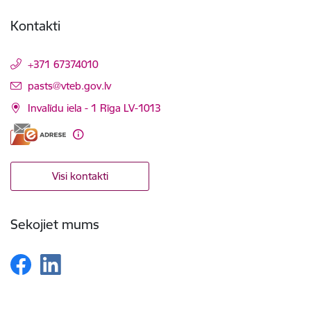
Kontakti
+371 67374010
E-pasts:
pasts@vteb.gov.lv
Invalīdu iela - 1 Rīga LV-1013
Visi kontakti
Sekojiet mums