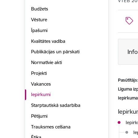
VTEB 20
Budžets
Vēsture
Īpašumi
Kvalitātes vadība
Inf
Publikācijas un pārskati
Normatīvie akti
Projekti
Pasūtītājs
Vakances
Līguma izp
Iepirkumi
Iepirkuma
Starptautiskā sadarbība
Iepirkum
Pētijumi
Iepir
Trauksmes celšana
Ie
Ētika