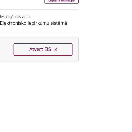
Līgums noslēgts
Iesniegšanas vieta
Elektronisko iepirkumu sistēmā
Atvērt EIS