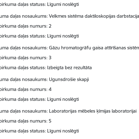
pirkuma daļas statuss: Līgumi noslēgti
kuma daļas nosaukums: Velkmes sistēma daktiloskopijas darbstacija
pirkuma daļas numurs: 2
pirkuma daļas statuss: Līgumi noslēgti
kuma daļas nosaukums: Gāzu hromatogrāfu gaisa attīrīšanas sistē
pirkuma daļas numurs: 3
pirkuma daļas statuss: Izbeigta bez rezultāta
kuma daļas nosaukums: Ugunsdrošie skapji
pirkuma daļas numurs: 4
pirkuma daļas statuss: Līgumi noslēgti
kuma daļas nosaukums: Laboratorijas mēbeles ķīmijas laboratorijai
pirkuma daļas numurs: 5
pirkuma daļas statuss: Līgumi noslēgti