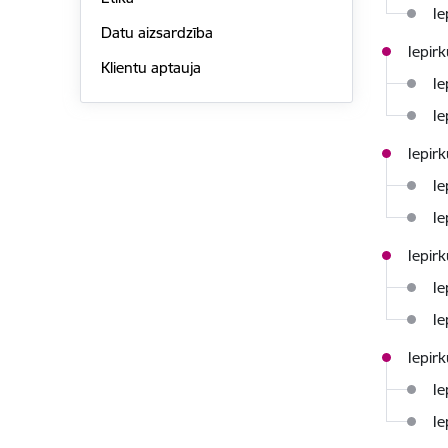
Ie
Datu aizsardzība
Iepir
Klientu aptauja
Ie
Ie
Iepir
Ie
Ie
Iepir
Ie
Ie
Iepir
Ie
Ie