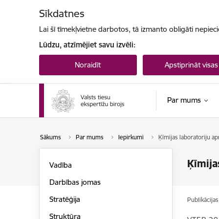
Pāriet uz lapas saturu
Sīkdatnes
Lai šī tīmekļvietne darbotos, tā izmanto obligāti nepiec
Lūdzu, atzīmējiet savu izvēli:
Noraidīt
Apstiprināt visas
Par mums
Sākums
Par mums
Iepirkumi
Ķīmijas laboratoriju a
Ķīmija
Vadība
Darbības jomas
Stratēģija
Publikācija
Struktūra