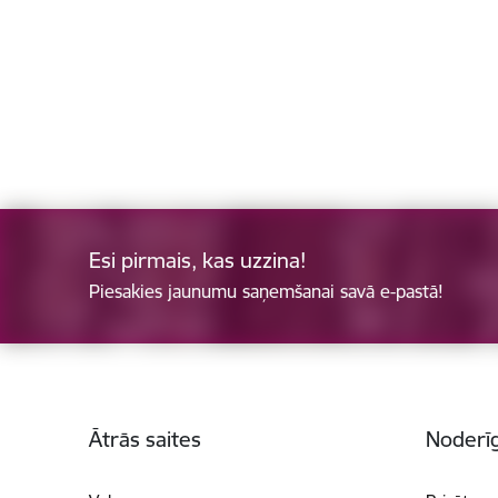
Esi pirmais, kas uzzina!
Piesakies jaunumu saņemšanai savā e-pastā!
Kājene
Ātrās saites
Noderīg