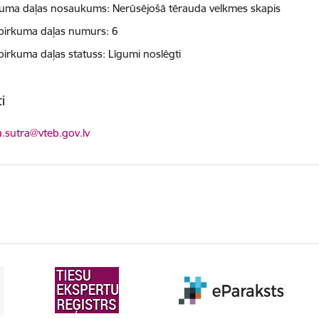
kuma daļas nosaukums: Nerūsējošā tērauda velkmes skapis
pirkuma daļas numurs: 6
pirkuma daļas statuss: Līgumi noslēgti
i
ts:
a.sutra@vteb.gov.lv