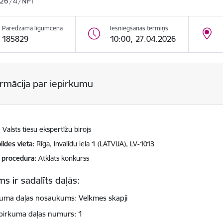
26/4/NFI
Paredzamā līgumcena
Iesniegšanas termiņš
185829
10:00, 27.04.2026
ormācija par iepirkumu
Valsts tiesu ekspertīžu birojs
ildes vieta
Rīga, Invalīdu iela 1 (LATVIJA), LV-1013
 procedūra
Atklāts konkurss
s ir sadalīts daļās:
kuma daļas nosaukums: Velkmes skapji
pirkuma daļas numurs: 1