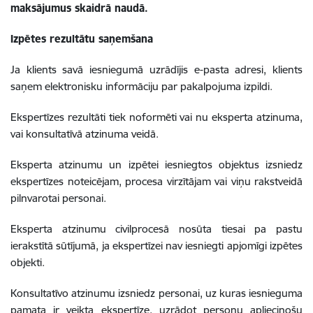
maksājumus skaidrā naudā.
Izpētes rezultātu saņemšana
Ja klients savā iesniegumā uzrādījis e-pasta adresi, klients
saņem elektronisku informāciju par pakalpojuma izpildi.
Ekspertīzes rezultāti tiek noformēti vai nu eksperta atzinuma,
vai konsultatīvā atzinuma veidā.
Eksperta atzinumu un izpētei iesniegtos objektus izsniedz
ekspertīzes noteicējam, procesa virzītājam vai viņu rakstveidā
pilnvarotai personai.
Eksperta atzinumu civilprocesā nosūta tiesai pa pastu
ierakstītā sūtījumā, ja ekspertīzei nav iesniegti apjomīgi izpētes
objekti.
Konsultatīvo atzinumu izsniedz personai, uz kuras iesnieguma
pamata ir veikta ekspertīze, uzrādot personu apliecinošu