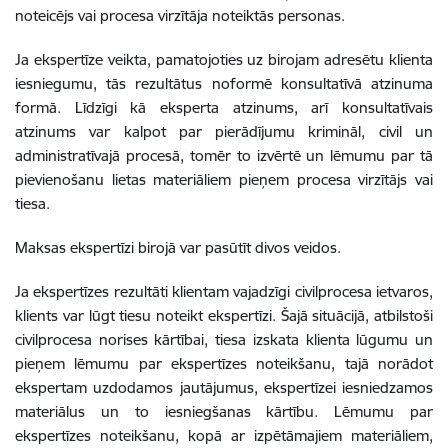
noteicējs vai procesa virzītāja noteiktās personas.
Ja ekspertīze veikta, pamatojoties uz birojam adresētu klienta
iesniegumu, tās rezultātus noformē konsultatīvā atzinuma
formā. Līdzīgi kā eksperta atzinums, arī konsultatīvais
atzinums var kalpot par pierādījumu krimināl, civil un
administratīvajā procesā, tomēr to izvērtē un lēmumu par tā
pievienošanu lietas materiāliem pieņem procesa virzītājs vai
tiesa.
Maksas ekspertīzi birojā var pasūtīt divos veidos.
Ja ekspertīzes rezultāti klientam vajadzīgi civilprocesa ietvaros,
klients var lūgt tiesu noteikt ekspertīzi. Šajā situācijā, atbilstoši
civilprocesa norises kārtībai, tiesa izskata klienta lūgumu un
pieņem lēmumu par ekspertīzes noteikšanu, tajā norādot
ekspertam uzdodamos jautājumus, ekspertīzei iesniedzamos
materiālus un to iesniegšanas kārtību. Lēmumu par
ekspertīzes noteikšanu, kopā ar izpētāmajiem materiāliem,