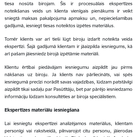
tiesa nosūta birojam. Šis ir procesuālais ekspertīzes
noteikšanas veids un klienta vienīgais pienākums ir veikt
sniegtā maksas pakalpojuma apmaksu un, nepieciešamības
gadījumā, iesniegt tiesas noteiktos izpētes materiālus.
Tomēr klients var arī tieši lūgt biroju izdarīt noteikta veida
ekspertīzi. Šajā gadījumā klientam ir jāaizpilda iesniegums, kā
arī pašam jāiesniedz birojā izpētāmie materiāli.
Klientu ērtībai piedāvājam iesniegumu aizpildīt jau pirms
nākšanas uz biroju. Ja klients nav pārliecināts, vai spēs
iesniegumā precīzi norādīt savas vajadzības, lūdzam patstāvīgi
aizpildīt tikai sadaļu par Pasūtītāju, bet par pārējo iesniedzamo
informāciju lūdzam konsultēties ar biroja speciālistiem.
Ekspertīzes materiālu iesniegšana
Lai iesniegtu ekspertīzei analizējamos materiālus, klientam
personīgi vai rakstveidā, pilnvarojot citu personu, jāierodas