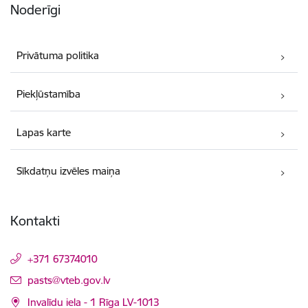
Noderīgi
Privātuma politika
Piekļūstamība
Lapas karte
Sīkdatņu izvēles maiņa
Kontakti
+371 67374010
E-pasts:
pasts@vteb.gov.lv
Invalīdu iela - 1 Rīga LV-1013