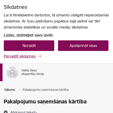
Pāriet uz lapas saturu
Sīkdatnes
Spied
lai meklētu
Enter
Lai šī tīmekļvietne darbotos, tā izmanto obligāti nepieciešamās
sīkdatnes. Ar Jūsu piekrišanu papildus šajā vietnē var tikt
izmantotas statistikas un sociālo mediju sīkdatnes.
Lūdzu, atzīmējiet savu izvēli:
Noraidīt
Apstiprināt visas
Pārvaldīt sīkdatnes
Sākums
Pakalpojumu saņemšanas kārtība
Pakalpojumu saņemšanas kārtība
Atskaņot tekstu