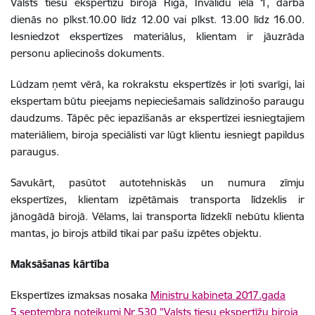
Valsts tiesu ekspertīžu birojā Rīgā, Invalīdu ielā 1, darba
dienās no plkst.10.00 līdz 12.00 vai plkst. 13.00 līdz 16.00.
Iesniedzot ekspertīzes materiālus, klientam ir jāuzrāda
personu apliecinošs dokuments.
Lūdzam ņemt vērā, ka rokrakstu ekspertīzēs ir ļoti svarīgi, lai
ekspertam būtu pieejams nepieciešamais salīdzinošo paraugu
daudzums. Tāpēc pēc iepazīšanās ar ekspertīzei iesniegtajiem
materiāliem, biroja speciālisti var lūgt klientu iesniegt papildus
paraugus.
Savukārt, pasūtot autotehniskās un numura zīmju
ekspertīzes, klientam izpētāmais transporta līdzeklis ir
jānogādā birojā. Vēlams, lai transporta līdzeklī nebūtu klienta
mantas, jo birojs atbild tikai par pašu izpētes objektu.
Maksāšanas kārtība
Ekspertīzes izmaksas nosaka
Ministru kabineta 2017.gada
5.septembra noteikumi Nr.530 "Valsts tiesu ekspertīžu biroja