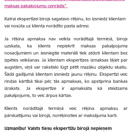
maksas pakalpojumu cenrādis".
Katrai ekspertīzei birojs sagatavo rēķinu, ko izsniedz klientam
vai nosūta uz klienta norādīto pasta adresi.
Ja rēķina apmaksa nav veikta norādītajā termiņā, birojs
uzskata, ka klients nepiekrīt maksas pakalpojuma
nosacījumiem un iesniegtie materiāli tiek atdoti klientam bez
izpētes veikšanas. Ja klientam ekspertīzes izmaksas šķiet par
augstām, viņš var rakstiski lūgt pētīt mazāku objektu skaitu.
Šādā gadījumā klientam izsniedz jaunu rēķinu. Ekspertīzi veic
rindas kārtībā tikai pēc tās apmaksas, ko apstiprina bankas
izraksts. Ja ekspertīze ir apmaksāta kā steidzams
pakalpojums, to veic ārpus kārtas.
Klients norādītajā termiņā veic rēķina apmaksu ar
pārskaitījumu vai birojā, norēķinoties ar maksājuma karti.
Uzmanību! Valsts tiesu ekspertīžu birojā nepieņem