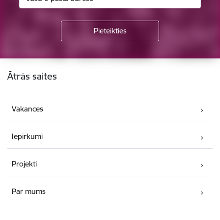
Kājene
Ātrās saites
Vakances
Iepirkumi
Projekti
Par mums