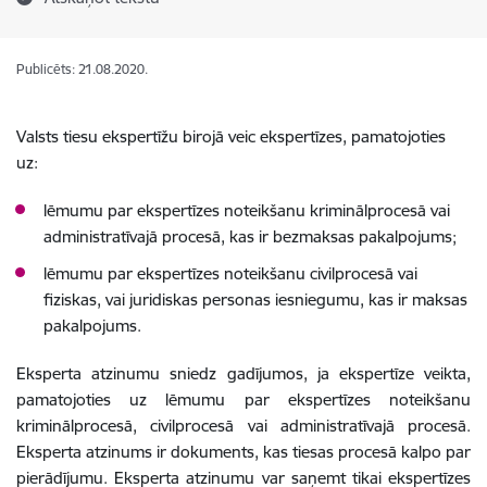
Publicēts: 21.08.2020.
Valsts tiesu ekspertīžu birojā veic ekspertīzes, pamatojoties
uz:
lēmumu par ekspertīzes noteikšanu
kriminālprocesā vai
administratīvajā procesā
, kas ir
bezmaksas pakalpojums
;
lēmumu par ekspertīzes noteikšanu
civilprocesā
vai
fiziskas, vai juridiskas personas iesniegumu, kas ir
maksas
pakalpojums
.
Eksperta atzinumu sniedz gadījumos, ja ekspertīze veikta,
pamatojoties uz lēmumu par ekspertīzes noteikšanu
kriminālprocesā, civilprocesā vai administratīvajā procesā.
Eksperta atzinums ir dokuments, kas tiesas procesā kalpo par
pierādījumu. Eksperta atzinumu var saņemt tikai ekspertīzes