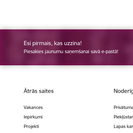
Esi pirmais, kas uzzina!
Piesakies jaunumu saņemšanai savā e-pastā!
Kājene
Ātrās saites
Noderīg
Vakances
Privātuma
Iepirkumi
Piekļūsta
Projekti
Lapas kar