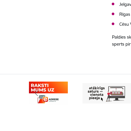
Jelga
Rīgas 
Cēsu 
Paldies sk
sperts pi