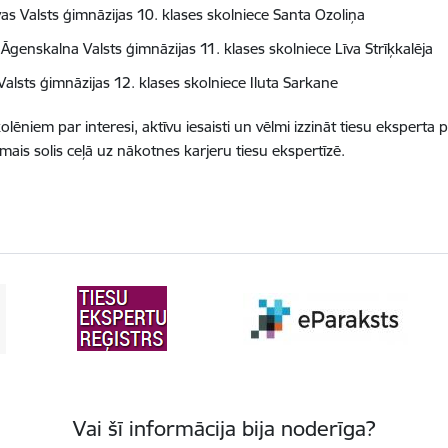
vas Valsts ģimnāzijas 10. klases skolniece Santa Ozoliņa
Āgenskalna Valsts ģimnāzijas 11. klases skolniece Līva Strīķkalēja
Valsts ģimnāzijas 12. klases skolniece Iluta Sarkane
olēniem par interesi, aktīvu iesaisti un vēlmi izzināt tiesu eksperta p
rmais solis ceļā uz nākotnes karjeru tiesu ekspertīzē.
Vai šī informācija bija noderīga?