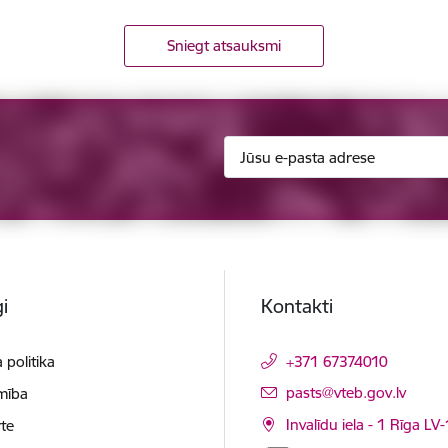
Sniegt atsauksmi
i
Kontakti
 politika
+371 67374010
E-pasts:
pasts@vteb.gov.lv
mība
Invalīdu iela - 1 Rīga LV
te