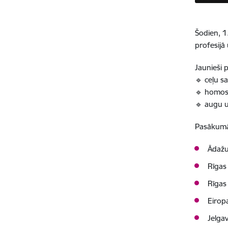
Šodien, 1.
profesijā
Jaunieši p
🔹
ceļu sa
🔹
homosk
🔹
augu u
Pasākumā 
Ādažu
Rīgas
Rīgas
Eiropa
Jelgav