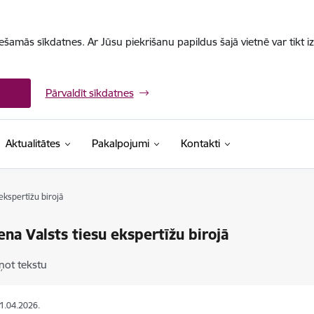
iešamās sīkdatnes. Ar Jūsu piekrišanu papildus šajā vietnē var tikt i
Pārvaldīt sīkdatnes
Aktualitātes
Pakalpojumi
Kontakti
ekspertīžu birojā
ena Valsts tiesu ekspertīžu birojā
ņot tekstu
01.04.2026.