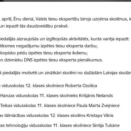
 aprīlī, Ēnu dienā, Valsts tiesu ekspertīžu birojs uzņēma skolēnus, ku
 un iepazīt tās daudzveidību praksē.
iedalījās aizraujošās un izglītojošās aktivitātēs, kurās varēja iepazīt:
tiksmes negadījumu izpētes tiesu eksperta darbu;
opisko pēdu izpētes tiesu eksperta ikdienu;
n dzīvnieku DNS izpētes tiesu eksperta pienākumus.
piedalījās motivēti un zinātkāri skolēni no dažādām Latvijas skolā
 vidusskolas 12. klases skolniece Roberta Ozoliņa
 Hanzas vidusskolas 11. klases skolnieks Krišjānis Neilands
 Teikas vidusskolas 11. klases skolniece Paula Marta Zvejniece
s tālmācības vidusskolas 12. klases skolēns Kristaps Vilnis
as tehnoloģiju vidusskolas 11. klases skolniece Sintija Tukāne