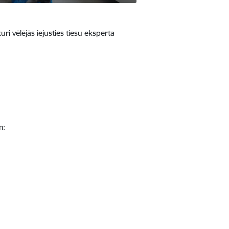
ri vēlējās iejusties tiesu eksperta
m: