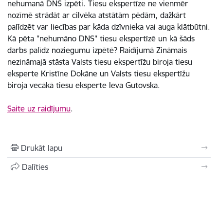
nehumanā DNS izpēti. Tiesu ekspertīze ne vienmēr
nozīmē strādāt ar cilvēka atstātām pēdām, dažkārt
palīdzēt var liecības par kāda dzīvnieka vai auga klātbūtni.
Kā pēta "nehumāno DNS" tiesu ekspertīzē un kā šāds
darbs palīdz noziegumu izpētē? Raidījumā Zināmais
nezināmajā stāsta Valsts tiesu ekspertīžu biroja tiesu
eksperte Kristīne Dokāne un Valsts tiesu ekspertīžu
biroja vecākā tiesu eksperte Ieva Gutovska.
Saite uz raidījumu
.
Drukāt lapu
Dalīties