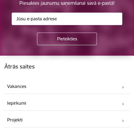
Piesakies jaunumu saņemšanai savā e-pastā!
Kājene
Ātrās saites
Vakances
Iepirkumi
Projekti