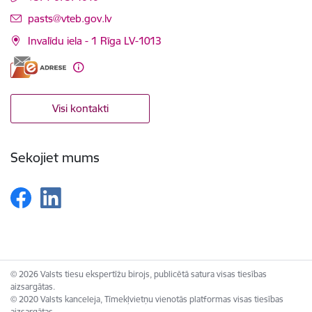
E-pasts:
pasts@vteb.gov.lv
Invalīdu iela - 1 Rīga LV-1013
Visi kontakti
Sekojiet mums
© 2026 Valsts tiesu ekspertīžu birojs, publicētā satura visas tiesības
aizsargātas.
© 2020 Valsts kanceleja, Tīmekļvietņu vienotās platformas visas tiesības
aizsargātas.