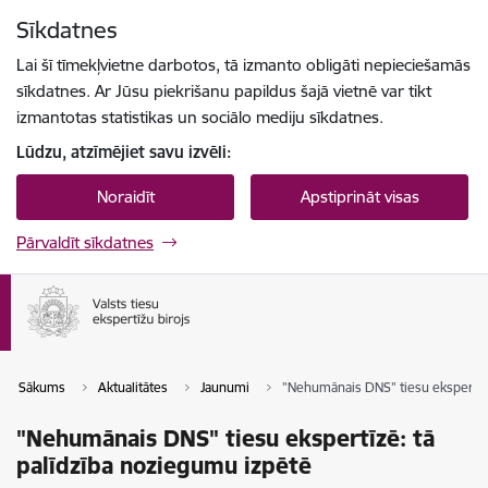
Pāriet uz lapas saturu
Sīkdatnes
Spied
lai meklētu
Enter
Lai šī tīmekļvietne darbotos, tā izmanto obligāti nepieciešamās
sīkdatnes. Ar Jūsu piekrišanu papildus šajā vietnē var tikt
izmantotas statistikas un sociālo mediju sīkdatnes.
Lūdzu, atzīmējiet savu izvēli:
Noraidīt
Apstiprināt visas
Pārvaldīt sīkdatnes
Sākums
Aktualitātes
Jaunumi
"Nehumānais DNS" tiesu ekspertīzē
"Nehumānais DNS" tiesu ekspertīzē: tā
palīdzība noziegumu izpētē