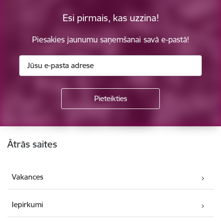
Esi pirmais, kas uzzina!
Piesakies jaunumu saņemšanai savā e-pastā!
Kājene
Ātrās saites
Vakances
Iepirkumi