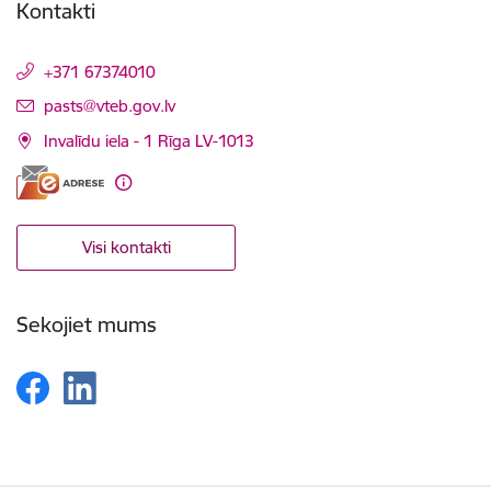
Kontakti
+371 67374010
E-pasts:
pasts@vteb.gov.lv
Invalīdu iela - 1 Rīga LV-1013
Visi kontakti
Sekojiet mums