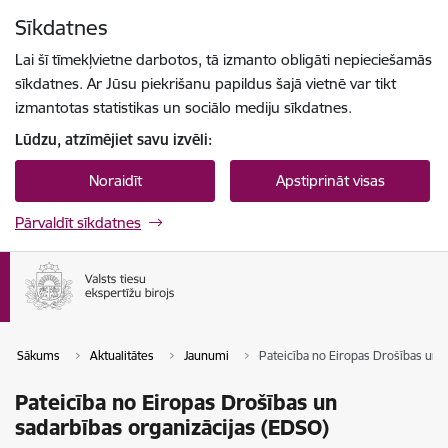
Pāriet uz lapas saturu
Sīkdatnes
Spied
lai meklētu
Enter
Lai šī tīmekļvietne darbotos, tā izmanto obligāti nepieciešamās
sīkdatnes. Ar Jūsu piekrišanu papildus šajā vietnē var tikt
izmantotas statistikas un sociālo mediju sīkdatnes.
Lūdzu, atzīmējiet savu izvēli:
Noraidīt
Apstiprināt visas
Pārvaldīt sīkdatnes
Sākums
Aktualitātes
Jaunumi
Pateicība no Eiropas Drošības un 
Pateicība no Eiropas Drošības un
sadarbības organizācijas (EDSO)